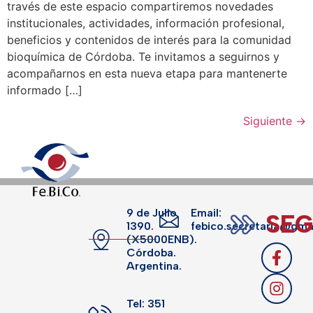
través de este espacio compartiremos novedades
institucionales, actividades, información profesional,
beneficios y contenidos de interés para la comunidad
bioquímica de Córdoba. Te invitamos a seguirnos y
acompañarnos en esta nueva etapa para mantenerte
informado […]
Siguiente
→
9 de Julio
Email:
SEG
1390.
febico.secretaria@gma
(X5000ENB).
Córdoba.
Argentina.
Tel: 351